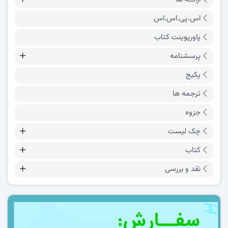
اس.پی.اس.اس
پاورپوینت کتاب
پرسشنامه
پکیج
ترجمه ها
جزوه
چک لیست
کتاب
نقد و بررسی