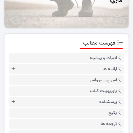
فهرست مطالب
ادبیات و پیشینه
ارائــه ها
اس.پی.اس.اس
پاورپوینت کتاب
پرسشنامه
پکیج
ترجمه ها