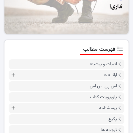
فهرست مطالب
ادبیات و پیشینه
ارائــه ها
اس.پی.اس.اس
پاورپوینت کتاب
پرسشنامه
پکیج
ترجمه ها