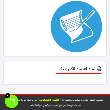
نماد اعتماد الکترونیک
0
تمامی حقوق مادی و معنوی متعلق به "
حامیان دانشجویی
" می باشد. موارد کپی شده از
سایت توسط مراجع ذیربط پیگیری خواهد شد.