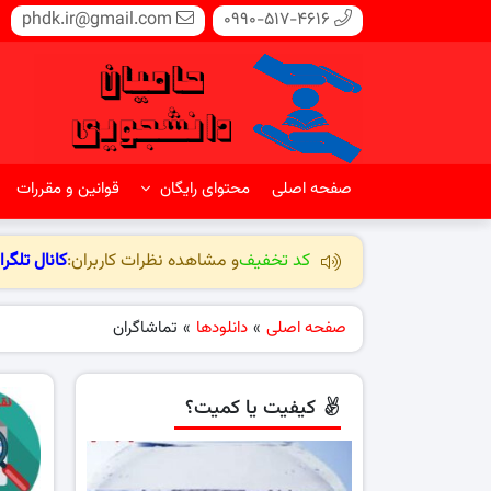
phdk.ir@gmail.com
0990-517-4616
صفحه اصلی
محتوای رایگان
قوانین و مقررات
کد تخفیف
و مشاهده نظرات کاربران:
کانال تلگرا
صفحه اصلی
»
دانلودها
»
تماشاگران
کیفیت یا کمیت؟