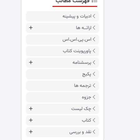
فهرست مطالب
ادبیات و پیشینه
ارائــه ها
اس.پی.اس.اس
پاورپوینت کتاب
پرسشنامه
پکیج
ترجمه ها
جزوه
چک لیست
کتاب
نقد و بررسی