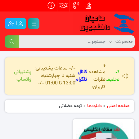
|
و
-/- ساعات پشتیبانی:
کد
مشاهده
کانال
پشتیبانی
شنبه تا چهارشنبه،
تخفیف
نظرات
تلگرام
واتساپ
13:00 تا 01:00 -/-
کاربران:
صفحه اصلی
»
دانلودها
»
توده عضلانی