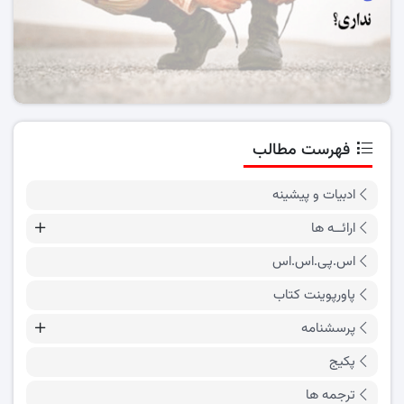
فهرست مطالب
ادبیات و پیشینه
ارائــه ها
اس.پی.اس.اس
پاورپوینت کتاب
پرسشنامه
پکیج
ترجمه ها