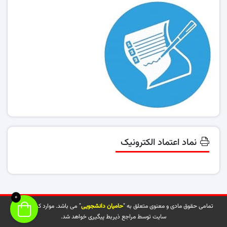
نماد اعتماد الکترونیک
0
تمامی حقوق مادی و معنوی متعلق به "
حامیان دانشجویی
" می باشد. موارد کپی شده از
سایت توسط مراجع ذیربط پیگیری خواهد شد.