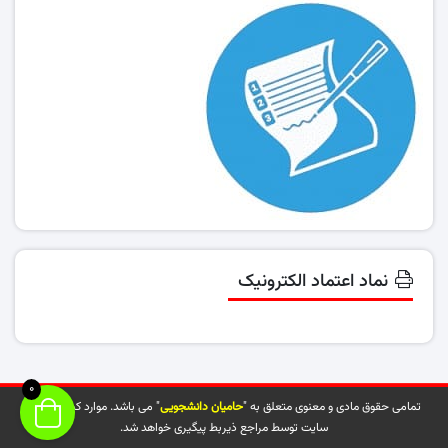
نماد اعتماد الکترونیک
0
تمامی حقوق مادی و معنوی متعلق به "
حامیان دانشجویی
" می باشد. موارد کپی شده از
سایت توسط مراجع ذیربط پیگیری خواهد شد.