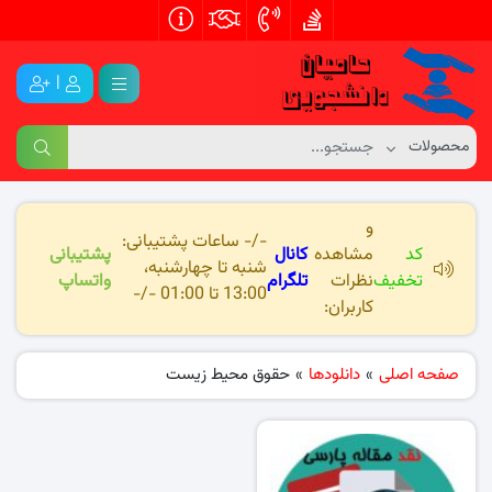
|
و
-/- ساعات پشتیبانی:
کد
مشاهده
کانال
پشتیبانی
شنبه تا چهارشنبه،
تخفیف
نظرات
تلگرام
واتساپ
13:00 تا 01:00 -/-
کاربران:
صفحه اصلی
»
دانلودها
»
حقوق محیط زیست