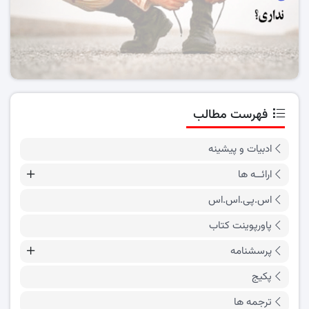
فهرست مطالب
ادبیات و پیشینه
ارائــه ها
اس.پی.اس.اس
پاورپوینت کتاب
پرسشنامه
پکیج
ترجمه ها