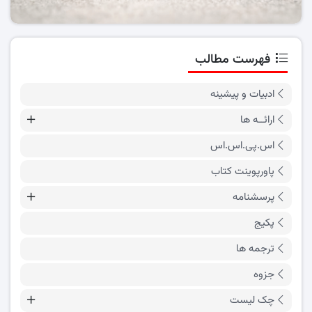
فهرست مطالب
ادبیات و پیشینه
ارائــه ها
اس.پی.اس.اس
پاورپوینت کتاب
پرسشنامه
پکیج
ترجمه ها
جزوه
چک لیست