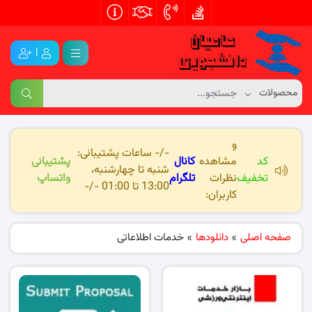
|
و
-/- ساعات پشتیبانی:
کد
مشاهده
کانال
پشتیبانی
شنبه تا چهارشنبه،
تخفیف
نظرات
تلگرام
واتساپ
13:00 تا 01:00 -/-
کاربران:
صفحه اصلی
»
دانلودها
»
خدمات اطلاعاتی