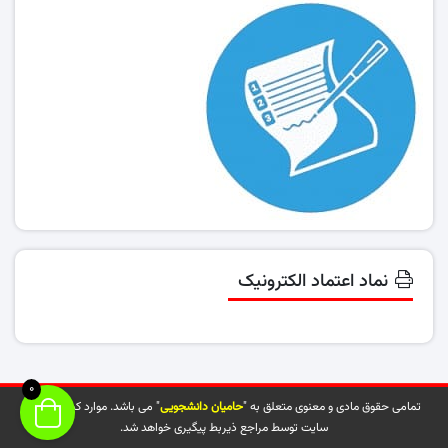
نماد اعتماد الکترونیک
0
تمامی حقوق مادی و معنوی متعلق به "
حامیان دانشجویی
" می باشد. موارد کپی شده از
سایت توسط مراجع ذیربط پیگیری خواهد شد.