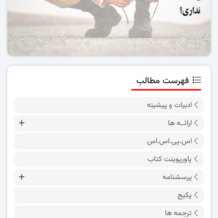
فهرست مطالب
ادبیات و پیشینه
ارائــه ها
اس.پی.اس.اس
پاورپوینت کتاب
پرسشنامه
پکیج
ترجمه ها