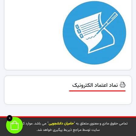
نماد اعتماد الکترونیک
0
تمامی حقوق مادی و معنوی متعلق به "
حامیان دانشجویی
" می باشد. موارد کپی شده از
سایت توسط مراجع ذیربط پیگیری خواهد شد.