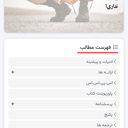
فهرست مطالب
ادبیات و پیشینه
ارائــه ها
اس.پی.اس.اس
پاورپوینت کتاب
پرسشنامه
پکیج
ترجمه ها