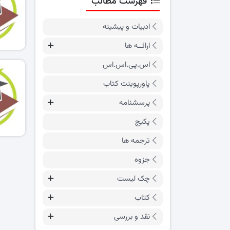
فهرست مطالب
ادبیات و پیشینه
ارائــه ها
اس.پی.اس.اس
پاورپوینت کتاب
پرسشنامه
پکیج
ترجمه ها
جزوه
چک لیست
کتاب
نقد و بررسی