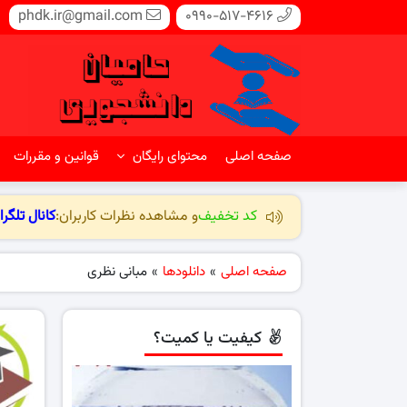
phdk.ir@gmail.com
0990-517-4616
صفحه اصلی
محتوای رایگان
قوانین و مقررات
کد تخفیف
و مشاهده نظرات کاربران:
کانال تلگرا
صفحه اصلی
»
دانلودها
»
مبانی نظری
کیفیت یا کمیت؟