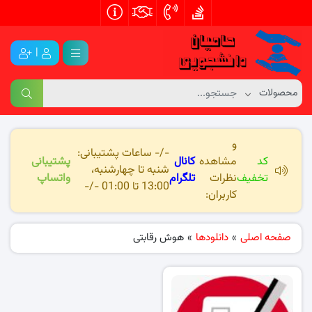
|
و
-/- ساعات پشتیبانی:
کد
مشاهده
کانال
پشتیبانی
شنبه تا چهارشنبه،
تخفیف
نظرات
تلگرام
واتساپ
13:00 تا 01:00 -/-
کاربران:
صفحه اصلی
»
دانلودها
»
هوش رقابتی