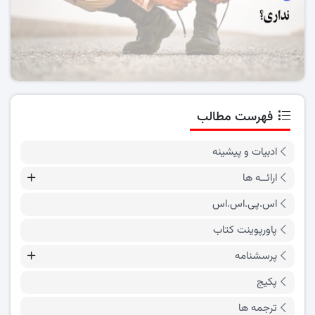
فهرست مطالب
ادبیات و پیشینه
ارائــه ها
اس.پی.اس.اس
پاورپوینت کتاب
پرسشنامه
پکیج
ترجمه ها