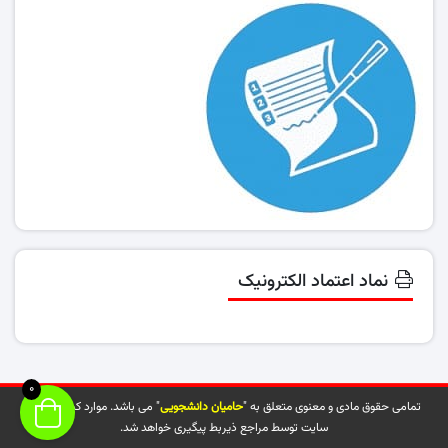
نماد اعتماد الکترونیک
0
تمامی حقوق مادی و معنوی متعلق به "
حامیان دانشجویی
" می باشد. موارد کپی شده از
سایت توسط مراجع ذیربط پیگیری خواهد شد.