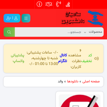
|
و
-/- ساعات پشتیبانی:
کد
مشاهده
کانال
پشتیبانی
شنبه تا چهارشنبه،
تخفیف
نظرات
تلگرام
واتساپ
13:00 تا 01:00 -/-
کاربران:
صفحه اصلی
»
دانلودها
»
والد