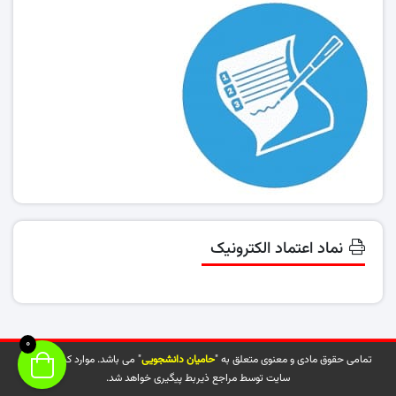
نماد اعتماد الکترونیک
0
تمامی حقوق مادی و معنوی متعلق به "
حامیان دانشجویی
" می باشد. موارد کپی شده از
سایت توسط مراجع ذیربط پیگیری خواهد شد.