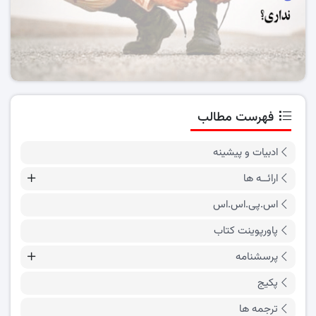
فهرست مطالب
ادبیات و پیشینه
ارائــه ها
اس.پی.اس.اس
پاورپوینت کتاب
پرسشنامه
پکیج
ترجمه ها