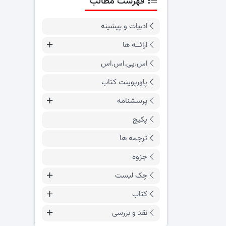
فهرست مطالب
ادبیات و پیشینه
ارائــه ها
اس.پی.اس.اس
پاورپوینت کتاب
پرسشنامه
پکیج
ترجمه ها
جزوه
چک لیست
کتاب
نقد و بررسی