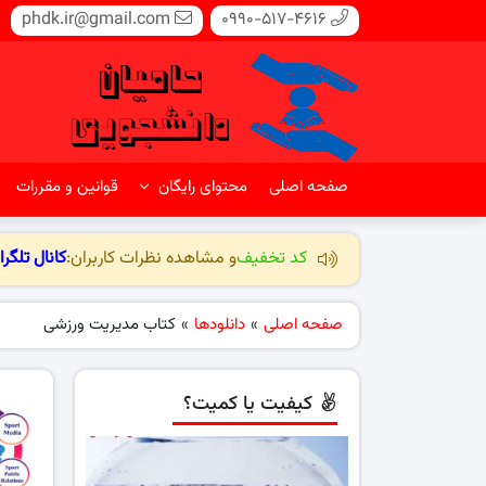
phdk.ir@gmail.com
0990-517-4616
صفحه اصلی
محتوای رایگان
قوانین و مقررات
کد تخفیف
و مشاهده نظرات کاربران:
کانال تلگرا
صفحه اصلی
»
دانلودها
»
کتاب مدیریت ورزشی
کیفیت یا کمیت؟