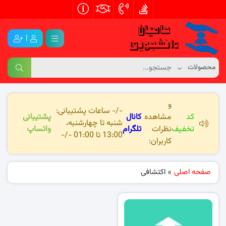
|
و
-/- ساعات پشتیبانی:
کد
مشاهده
کانال
پشتیبانی
شنبه تا چهارشنبه،
تخفیف
نظرات
تلگرام
واتساپ
13:00 تا 01:00 -/-
کاربران:
صفحه اصلی
»
اکتشافی