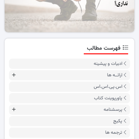
فهرست مطالب
ادبیات و پیشینه
ارائــه ها
اس.پی.اس.اس
پاورپوینت کتاب
پرسشنامه
پکیج
ترجمه ها