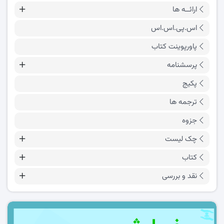
ارائــه ها
اس.پی.اس.اس
پاورپوینت کتاب
پرسشنامه
پکیج
ترجمه ها
جزوه
چک لیست
کتاب
نقد و بررسی