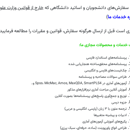
 سفارش‌های دانشجویان و اساتید دانشگاهی که
خارج از قوانین وزارت عل
ره خدمات ما
)
 است قبل از ارسال هرگونه سفارش، قوانین و مقررات را مطالعه فرمایید.
خدمات و محصولات مجازی ما:
پرسشنامه‌های استاندارد فارسی
پرسشنامه‌های محقق‌ساخته هنجاریابی شده
چک‌لیست‌های فارسی و انگلیسی
طراحی سوالات مصاحبه و پرسشنامه
آزمون‌های آماری در Spss، MicMac, Amos, MaxQDA, SmartPLS4 و..
آموزش آنلاین مباحث آماری نرم‌افزارهای مذکور
توزیع و جمع‌آوری پاسخ‌های پرسشنامه‌ها بصورت آنلاین
جزوه درسی
ترجمه متون با ۳ زبان (پارسی، انگلیسی و عربی)
ادبیات و پیشینه متغیرها
پکیج‌های آموزشی آزمون‌های آماری
طراحی انواع پاورپوینت (ساده، حرفه‌ای، سبک پِرِزی)