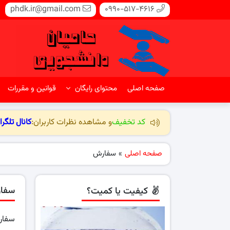
phdk.ir@gmail.com
0990-517-4616
صفحه اصلی
محتوای رایگان
قوانین و مقررات
کد تخفیف
و مشاهده نظرات کاربران:
کانال تلگرا
صفحه اصلی
»
سفارش
سفا
کیفیت یا کمیت؟
سفارش