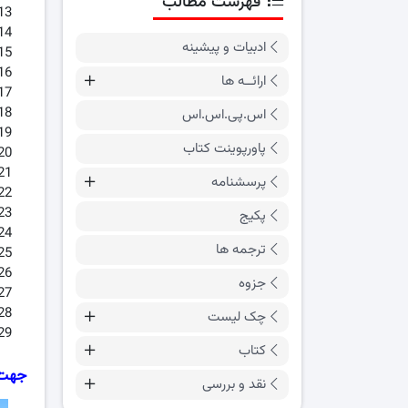
فهرست مطالب
ادبیات و پیشینه
ارائــه ها
اس.پی.اس.اس
پاورپوینت کتاب
پرسشنامه
پکیج
ترجمه ها
جزوه
چک لیست
کتاب
جهت 
نقد و بررسی