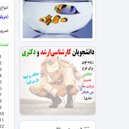
انواع
(
دربا
ضروری
لیست 