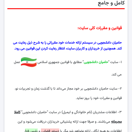
کامل و جامع
قوانین و مقررات کلی
سایت
:
حامیان دانشجویی در سیستم ارائه خدمات خود
مقرراتی
را به شرح ذیل رعایت می
کند. همچنین از خریداران و کاربران سایت، انتظار رعایت کردن این قوانین می رود.
۱- سایت “
حامیان دانشجویی
” مطابق با قوانین جمهوری اسلامی
عمل
می کند.
۲- سایت حامیان دانشجویی بر خود مجاز می‌داند تا با گذشت زمان و تجربیات نو،
قوانین و مقررات خود را بروز نماید.
۳- اطلاعات مشتریان (نام خانوادگی و ایمیل) در سایت “حامیان دانشجویی”
کاملا
محرمانه
می‌باشند. و صرفا جهت ارائه پشتیبانی خریداران دریافت می‌شود و این
اطلاعات به هیچ ارگانی ارائه نخواهد شد مگر با
دستور قضایی
و
پلیس فتا
.