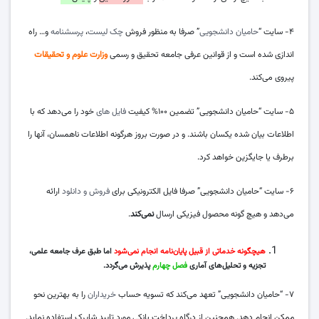
۴- سایت “
حامیان دانشجویی
” صرفا به منظور فروش
چک لیست
،
پرسشنامه
و… راه
اندازی شده است و از قوانین عرفی جامعه تحقیق و رسمی
وزارت علوم و تحقیقات
پیروی می‌کند.
۵- سایت “حامیان دانشجویی” تضمین ۱۰۰% کیفیت
فایل های
خود را می‌دهد که با
اطلاعات بیان شده یکسان باشند. و در صورت بروز هرگونه اطلاعات ناهمسان، آنها را
برطرف یا جایگزین خواهد کرد.
۶- سایت “حامیان دانشجویی” صرفا فایل الکترونیکی برای
فروش و دانلود
ارائه
می‌دهد و هیچ گونه محصول فیزیکی ارسال
نمی‌کند
.
هیچگونه خدماتی از قبیل پایان‌نامه انجام نمی‌شود
اما طبق عرف جامعه علمی،
تجزیه و تحلیل‌های آماری
فصل چهارم
پذیرش می‌گردد.
۷- “حامیان دانشجویی” تعهد می‌کند که تسویه حساب
خریداران
را به بهترین نحو
ممکن انجام دهد. همچنین از درگاه پرداخت بانکی مورد تایید شاپرک استفاده نماید.