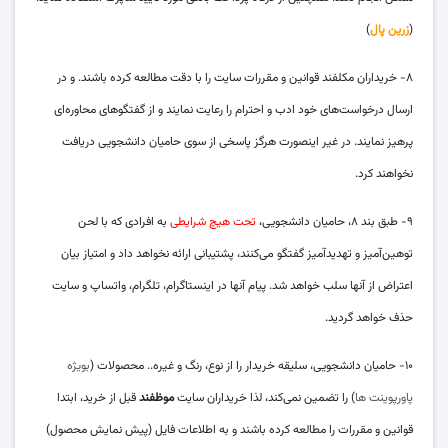
(
زرین پال
)
۸- خریداران مکلفند قوانین و مقررات سایت را با دقت مطالعه کرده باشند. و در
ارسال درخواست‌های خود ادب و احترام را رعایت نمایند و از گفتگوهای محاوره‌ای
پرهیز نمایند. در غیر اینصورت هرگز پاسخی از سوی حامیان دانشجویی دریافت
نخواهند کرد.
۹- طبق بند ۸، حامیان دانشجویی،
تحت هیچ شرایطی
به افرادی که با لحن
توهین‌آمیز و تهدیدآمیز گفتگو می‌کنند، پشتیبانی ارائه نخواهد داد و امتیاز بیان
اعتراض از آنها سلب خواهد شد. پیام آنها در اینستاگرام، تلگرام، واتساپ و سایت
حذف خواهد گردید.
۱۰- حامیان دانشجویی، سلیقه خریدار را از نوع، رنگ و غیره.. محصولات (
بویژه
پاورپوینت ها
) را تضمین نمی‌کند، لذا خریداران سایت
موظفند
قبل از خرید، ابتدا
قوانین و مقررات را مطالعه کرده باشند و به اطلاعات فایل (پیش نمایش محصول)