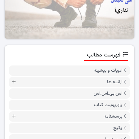
فهرست مطالب
ادبیات و پیشینه
ارائــه ها
اس.پی.اس.اس
پاورپوینت کتاب
پرسشنامه
پکیج