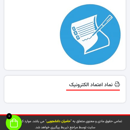
نماد اعتماد الکترونیک
0
تمامی حقوق مادی و معنوی متعلق به "
حامیان دانشجویی
" می باشد. موارد کپی شده از
سایت توسط مراجع ذیربط پیگیری خواهد شد.