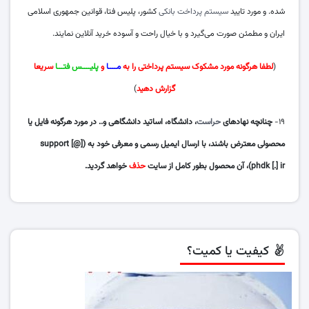
شده. و مورد تایید
سیستم پرداخت بانکی
کشور، پلیس فتا، قوانین جمهوری اسلامی
ایران و مطمئن صورت می‌گیرد و با خیال راحت و آسوده خرید آنلاین نمایند.
(
لطفا هرگونه مورد مشکوک سیستم پرداختی را به
مــــا
و
پلیــــس فتـــا
سریعا
گزارش دهید
)
۱۹-
چنانچه نهادهای
حراست
، دانشگاه، اساتید دانشگاهی و.. در مورد هرگونه فایل یا
محصولی معترض باشند، با ارسال ایمیل رسمی و معرفی خود به (support [@]
phdk [.] ir)، آن محصول بطور کامل از سایت
حذف
خواهد گردید.
کیفیت یا کمیت؟