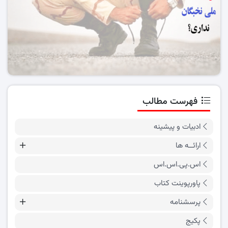
فهرست مطالب
ادبیات و پیشینه
ارائــه ها
اس.پی.اس.اس
پاورپوینت کتاب
پرسشنامه
پکیج