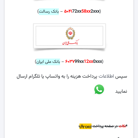
(
2xxx
58xx
72xx
۵۰۴۱
–
بانک رسالت
)
(
0xxx
12xx
99xx
۶۰۳۷
–
بانک ملی ایران
)
سپس
اطلاعات
پرداخت هزینه را به واتساپ یا تلگرام ارسال
نمایید
*
نکات
در صفحه پرداخت
زرین پال
: