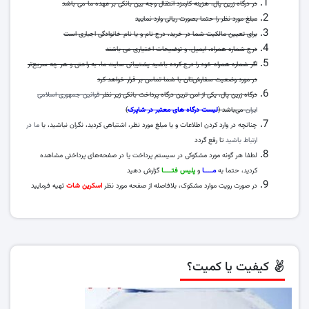
در درگاه زرین پال، هزینه کارمزد انتقال وجه بین بانکی بر عهده ما می باشد
مبلغ مورد نظر را حتما بصورت ریالی وارد نمایید
برای تعیین مالکیت شما در خرید، درج نام و یا نام خانوادگی اجباری است
درج شماره همراه، ایمیل، و توضیحات اختیاری می باشند
اگر شماره همراه خود را درج کرده باشید پشتیبانی سایت ما، به راحتی و هر چه سریع‌‌تر
در مورد وضعیت سفارش‌‌تان با شما تماس بر قرار خواهد کرد
درگاه زرین پال، یکی از امن ترین درگاه پرداخت بانکی زیر نظر
قوانین جمهوری اسلامی
ایران
می‌باشد (
لیست درگاه های معتبر در شاپرک
)
چنانچه در وارد کردن اطلاعات و یا مبلغ مورد نظر، اشتباهی کردید، نگران نباشید، با
ما در
ارتباط باشید
تا رفع گردد
لطفا هر گونه مورد مشکوکی در سیستم پرداخت یا در صفحه‌های پرداختی مشاهده
کردید، حتما به
مــــا
و
پلیس فتــــا
گزارش دهید
در صورت رویت موارد مشکوک، بلافاصله از صفحه مورد نظر
اسکرین شات
تهیه فرمایید
کیفیت یا کمیت؟