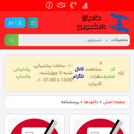
|
و
-/- ساعات پشتیبانی:
کد
مشاهده
کانال
پشتیبانی
شنبه تا چهارشنبه،
تخفیف
نظرات
تلگرام
واتساپ
13:00 تا 01:00 -/-
کاربران:
صفحه اصلی
»
دانلودها
»
پرسشنامه