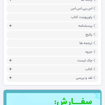
اس.پی.اس.اس
پاورپوینت کتاب
پرسشنامه
پکیج
ترجمه ها
جزوه
چک لیست
کتاب
نقد و بررسی