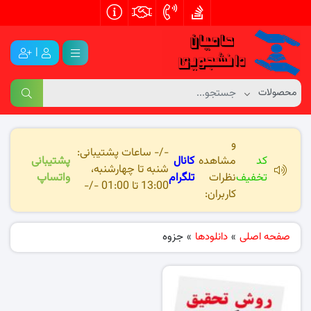
|
و
-/- ساعات پشتیبانی:
کد
مشاهده
کانال
پشتیبانی
شنبه تا چهارشنبه،
تخفیف
نظرات
تلگرام
واتساپ
13:00 تا 01:00 -/-
کاربران:
صفحه اصلی
»
دانلودها
»
جزوه