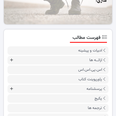
فهرست مطالب
ادبیات و پیشینه
ارائــه ها
اس.پی.اس.اس
پاورپوینت کتاب
پرسشنامه
پکیج
ترجمه ها