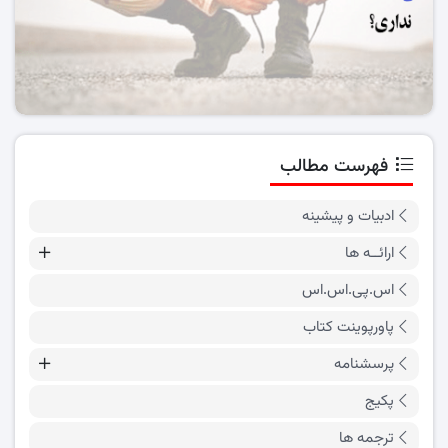
فهرست مطالب
ادبیات و پیشینه
ارائــه ها
اس.پی.اس.اس
پاورپوینت کتاب
پرسشنامه
پکیج
ترجمه ها