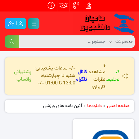
|
و
-/- ساعات پشتیبانی:
کد
مشاهده
کانال
پشتیبانی
شنبه تا چهارشنبه،
تخفیف
نظرات
تلگرام
واتساپ
13:00 تا 01:00 -/-
کاربران:
صفحه اصلی
»
دانلودها
»
آئین نامه های ورزشی