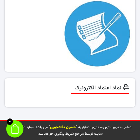
نماد اعتماد الکترونیک
0
تمامی حقوق مادی و معنوی متعلق به "
حامیان دانشجویی
" می باشد. موارد کپی شده از
سایت توسط مراجع ذیربط پیگیری خواهد شد.