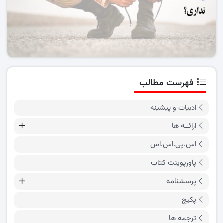
فهرست مطالب
ادبیات و پیشینه
ارائــه ها
اس.پی.اس.اس
پاورپوینت کتاب
پرسشنامه
پکیج
ترجمه ها