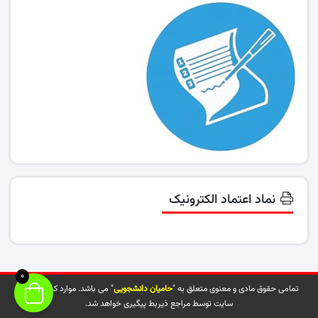
نماد اعتماد الکترونیک
0
تمامی حقوق مادی و معنوی متعلق به "
حامیان دانشجویی
" می باشد. موارد کپی شده از
سایت توسط مراجع ذیربط پیگیری خواهد شد.