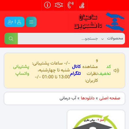
|
و
-/- ساعات پشتیبانی:
کد
مشاهده
کانال
پشتیبانی
شنبه تا چهارشنبه،
تخفیف
نظرات
تلگرام
واتساپ
13:00 تا 01:00 -/-
کاربران:
صفحه اصلی
»
دانلودها
»
آب درمانی