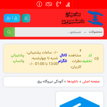
|
و
-/- ساعات پشتیبانی:
کد
مشاهده
کانال
پشتیبانی
شنبه تا چهارشنبه،
تخفیف
نظرات
تلگرام
واتساپ
13:00 تا 01:00 -/-
کاربران:
صفحه اصلی
»
دانلودها
»
آلودگی نیروگاه برق