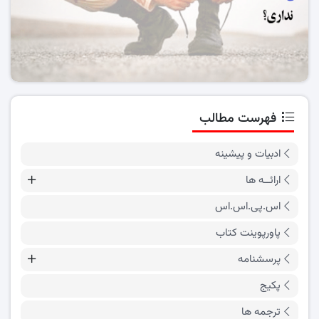
فهرست مطالب
ادبیات و پیشینه
ارائــه ها
اس.پی.اس.اس
پاورپوینت کتاب
پرسشنامه
پکیج
ترجمه ها