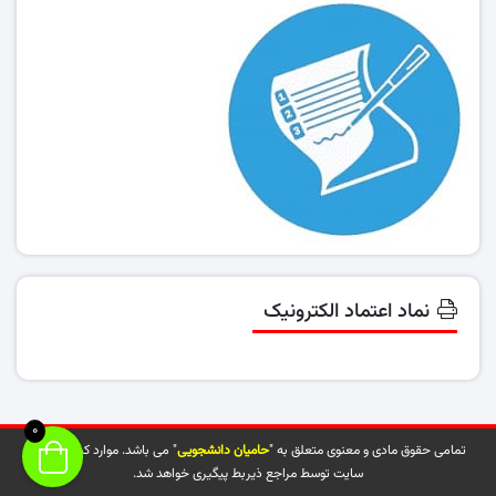
نماد اعتماد الکترونیک
0
تمامی حقوق مادی و معنوی متعلق به "
حامیان دانشجویی
" می باشد. موارد کپی شده از
سایت توسط مراجع ذیربط پیگیری خواهد شد.