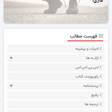
فهرست مطالب
ادبیات و پیشینه
ارائــه ها
اس.پی.اس.اس
پاورپوینت کتاب
پرسشنامه
پکیج
ترجمه ها