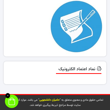
نماد اعتماد الکترونیک
0
تمامی حقوق مادی و معنوی متعلق به "
حامیان دانشجویی
" می باشد. موارد کپی شده از
سایت توسط مراجع ذیربط پیگیری خواهد شد.