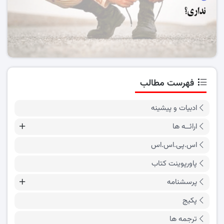
فهرست مطالب
ادبیات و پیشینه
ارائــه ها
اس.پی.اس.اس
پاورپوینت کتاب
پرسشنامه
پکیج
ترجمه ها