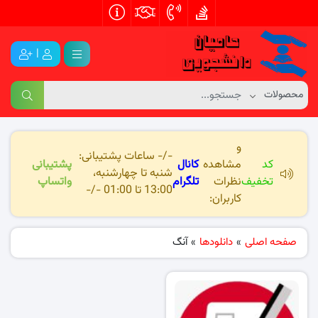
|
و
-/- ساعات پشتیبانی:
کد
مشاهده
کانال
پشتیبانی
شنبه تا چهارشنبه،
تخفیف
نظرات
تلگرام
واتساپ
13:00 تا 01:00 -/-
کاربران:
صفحه اصلی
»
دانلودها
»
آنگ