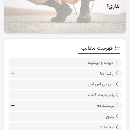
فهرست مطالب
ادبیات و پیشینه
ارائــه ها
اس.پی.اس.اس
پاورپوینت کتاب
پرسشنامه
پکیج
ترجمه ها