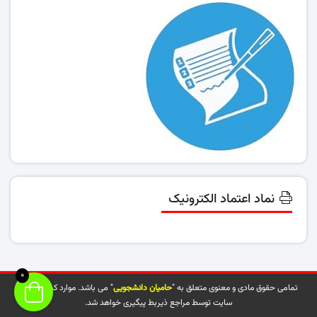
نماد اعتماد الکترونیک
0
تمامی حقوق مادی و معنوی متعلق به "
حامیان دانشجویی
" می باشد. موارد کپی شده از
سایت توسط مراجع ذیربط پیگیری خواهد شد.