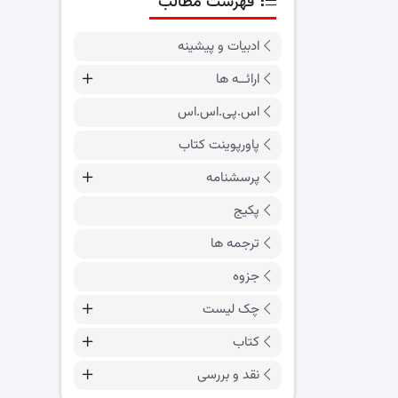
فهرست مطالب
ادبیات و پیشینه
ارائــه ها
اس.پی.اس.اس
پاورپوینت کتاب
پرسشنامه
پکیج
ترجمه ها
جزوه
چک لیست
کتاب
نقد و بررسی