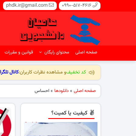
phdk.ir@gmail.com
0990-517-4616
صفحه اصلی
محتوای رایگان
قوانین و مقررات
کد تخفیف
و مشاهده نظرات کاربران:
کانال تلگرا
صفحه اصلی
»
دانلودها
»
احساس
کیفیت یا کمیت؟