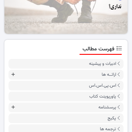
فهرست مطالب
ادبیات و پیشینه
ارائــه ها
اس.پی.اس.اس
پاورپوینت کتاب
پرسشنامه
پکیج
ترجمه ها