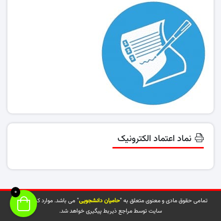
نماد اعتماد الکترونیک
0
تمامی حقوق مادی و معنوی متعلق به "
حامیان دانشجویی
" می باشد. موارد کپی شده از
سایت توسط مراجع ذیربط پیگیری خواهد شد.