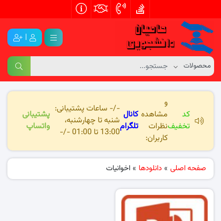
|
و
-/- ساعات پشتیبانی:
کد
مشاهده
کانال
پشتیبانی
شنبه تا چهارشنبه،
تخفیف
نظرات
تلگرام
واتساپ
13:00 تا 01:00 -/-
کاربران:
صفحه اصلی
»
دانلودها
»
اخوانیات