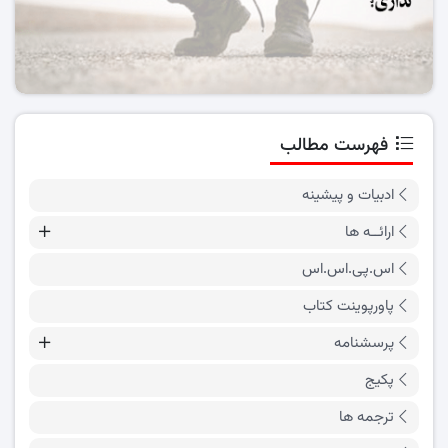
فهرست مطالب
ادبیات و پیشینه
ارائــه ها
اس.پی.اس.اس
پاورپوینت کتاب
پرسشنامه
پکیج
ترجمه ها