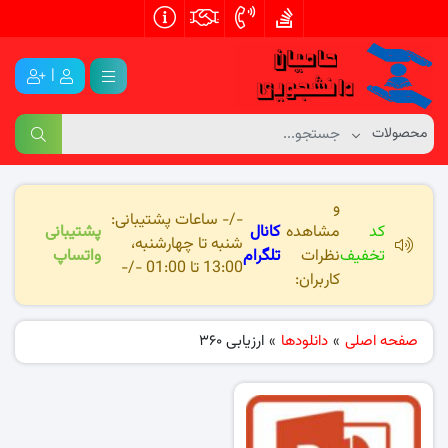
|
و
-/- ساعات پشتیبانی:
کد
مشاهده
کانال
پشتیبانی
شنبه تا چهارشنبه،
تخفیف
نظرات
تلگرام
واتساپ
13:00 تا 01:00 -/-
کاربران:
صفحه اصلی
»
دانلودها
»
ارزیابی 360