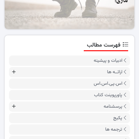
فهرست مطالب
ادبیات و پیشینه
ارائــه ها
اس.پی.اس.اس
پاورپوینت کتاب
پرسشنامه
پکیج
ترجمه ها