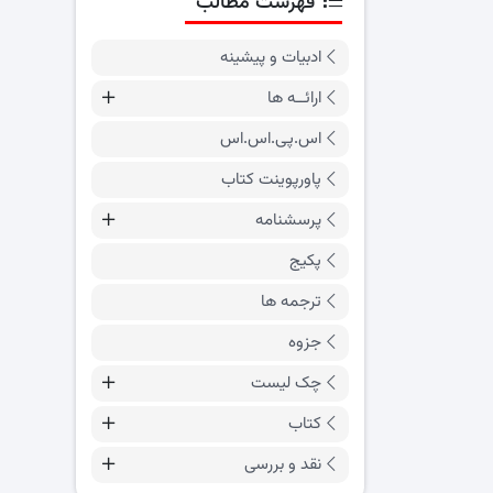
فهرست مطالب
ادبیات و پیشینه
ارائــه ها
اس.پی.اس.اس
پاورپوینت کتاب
پرسشنامه
پکیج
ترجمه ها
جزوه
چک لیست
کتاب
نقد و بررسی