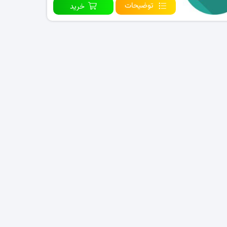
توضیحات
خرید