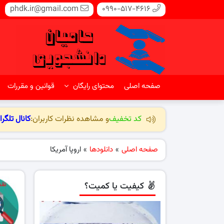
phdk.ir@gmail.com
0990-517-4616
صفحه اصلی
محتوای رایگان
قوانین و مقررات
کد تخفیف
و مشاهده نظرات کاربران:
کانال تلگرا
صفحه اصلی
»
دانلودها
»
اروپا آمریکا
کیفیت یا کمیت؟