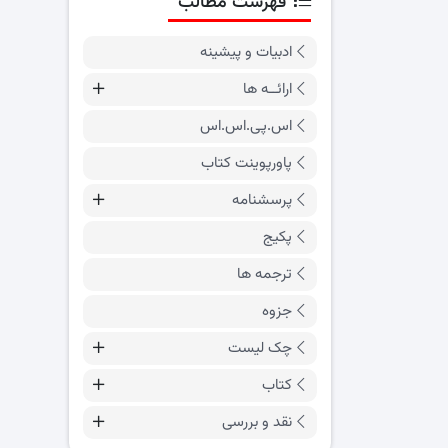
فهرست مطالب
ادبیات و پیشینه
ارائــه ها
اس.پی.اس.اس
پاورپوینت کتاب
پرسشنامه
پکیج
ترجمه ها
جزوه
چک لیست
کتاب
نقد و بررسی