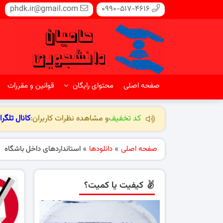
phdk.ir@gmail.com
0990-517-4616
صفحه اصلی
محتوای رایگان
قوانین و مقررات
کد تخفیف
و مشاهده نظرات کاربران:
کانال تلگرا
صفحه اصلی
»
دانلودها
»
استانداردهای داخل باشگاه
کیفیت یا کمیت؟