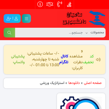
|
و
-/- ساعات پشتیبانی:
کد
مشاهده
کانال
پشتیبانی
شنبه تا چهارشنبه،
تخفیف
نظرات
تلگرام
واتساپ
13:00 تا 01:00 -/-
کاربران:
صفحه اصلی
»
دانلودها
»
استراتژیک ورزشی