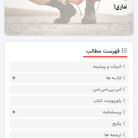
فهرست مطالب
ادبیات و پیشینه
ارائــه ها
اس.پی.اس.اس
پاورپوینت کتاب
پرسشنامه
پکیج
ترجمه ها