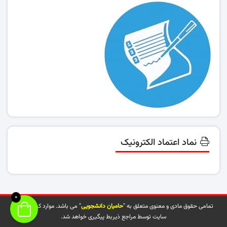
نماد اعتماد الکترونیک
0
تمامی حقوق مادی و معنوی متعلق به "
حامیان دانشجویی
" می باشد. موارد کپی شده از
سایت توسط مراجع ذیربط پیگیری خواهد شد.