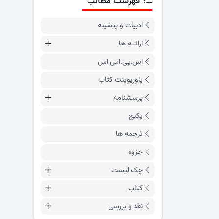
فهرست مطالب
ادبیات و پیشینه
ارائــه ها
اس.پی.اس.اس
پاورپوینت کتاب
پرسشنامه
پکیج
ترجمه ها
جزوه
چک لیست
کتاب
نقد و بررسی