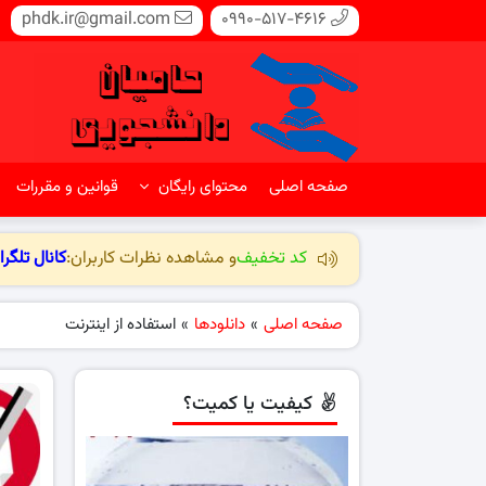
phdk.ir@gmail.com
0990-517-4616
صفحه اصلی
محتوای رایگان
قوانین و مقررات
کد تخفیف
و مشاهده نظرات کاربران:
کانال تلگرا
صفحه اصلی
»
دانلودها
»
استفاده از اینترنت
کیفیت یا کمیت؟