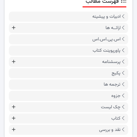
فهرست مطالب
ادبیات و پیشینه
ارائــه ها
اس.پی.اس.اس
پاورپوینت کتاب
پرسشنامه
پکیج
ترجمه ها
جزوه
چک لیست
کتاب
نقد و بررسی