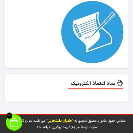
نماد اعتماد الکترونیک
0
تمامی حقوق مادی و معنوی متعلق به "
حامیان دانشجویی
" می باشد. موارد کپی شده از
سایت توسط مراجع ذیربط پیگیری خواهد شد.