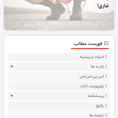
فهرست مطالب
ادبیات و پیشینه
ارائــه ها
اس.پی.اس.اس
پاورپوینت کتاب
پرسشنامه
پکیج
ترجمه ها