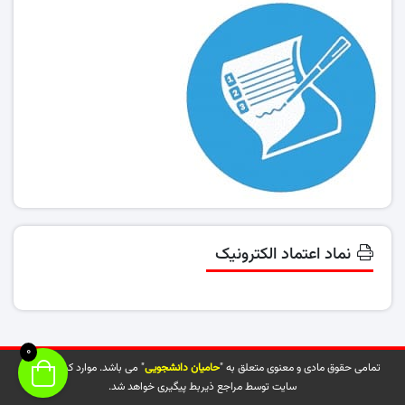
نماد اعتماد الکترونیک
0
تمامی حقوق مادی و معنوی متعلق به "
حامیان دانشجویی
" می باشد. موارد کپی شده از
سایت توسط مراجع ذیربط پیگیری خواهد شد.