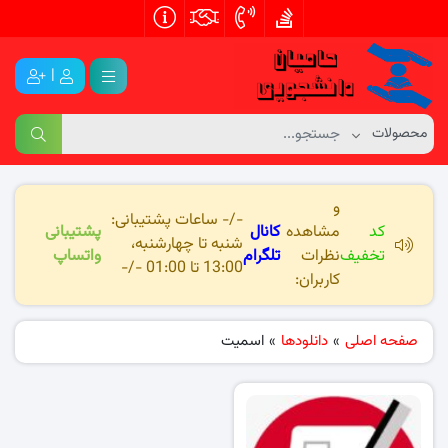
|
و
-/- ساعات پشتیبانی:
کد
مشاهده
کانال
پشتیبانی
شنبه تا چهارشنبه،
تخفیف
نظرات
تلگرام
واتساپ
13:00 تا 01:00 -/-
کاربران:
صفحه اصلی
»
دانلودها
»
اسمیت