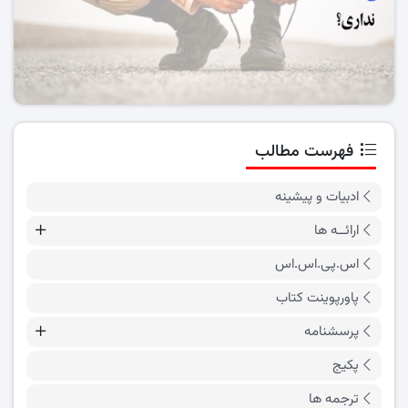
فهرست مطالب
ادبیات و پیشینه
ارائــه ها
اس.پی.اس.اس
پاورپوینت کتاب
پرسشنامه
پکیج
ترجمه ها