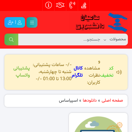
|
و
-/- ساعات پشتیبانی:
کد
مشاهده
کانال
پشتیبانی
شنبه تا چهارشنبه،
تخفیف
نظرات
تلگرام
واتساپ
13:00 تا 01:00 -/-
کاربران:
صفحه اصلی
»
دانلودها
»
اسپیاساس