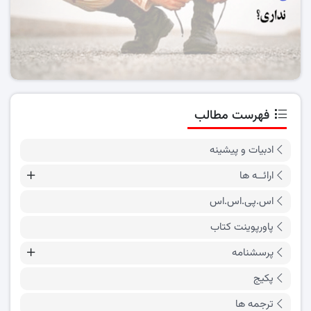
فهرست مطالب
ادبیات و پیشینه
ارائــه ها
اس.پی.اس.اس
پاورپوینت کتاب
پرسشنامه
پکیج
ترجمه ها