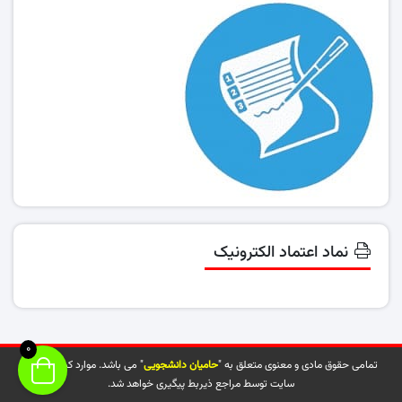
نماد اعتماد الکترونیک
0
تمامی حقوق مادی و معنوی متعلق به "
حامیان دانشجویی
" می باشد. موارد کپی شده از
سایت توسط مراجع ذیربط پیگیری خواهد شد.