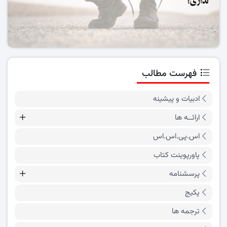
فهرست مطالب
ادبیات و پیشینه
ارائــه ها
اس.پی.اس.اس
پاورپوینت کتاب
پرسشنامه
پکیج
ترجمه ها