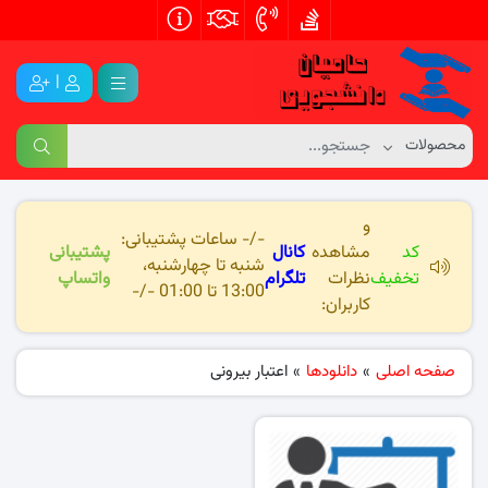
|
و
-/- ساعات پشتیبانی:
کد
مشاهده
کانال
پشتیبانی
شنبه تا چهارشنبه،
تخفیف
نظرات
تلگرام
واتساپ
13:00 تا 01:00 -/-
کاربران:
صفحه اصلی
»
دانلودها
»
اعتبار بیرونی