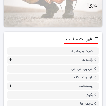
فهرست مطالب
ادبیات و پیشینه
ارائــه ها
اس.پی.اس.اس
پاورپوینت کتاب
پرسشنامه
پکیج
ترجمه ها