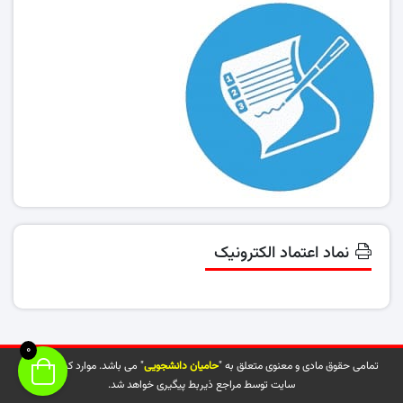
نماد اعتماد الکترونیک
0
تمامی حقوق مادی و معنوی متعلق به "
حامیان دانشجویی
" می باشد. موارد کپی شده از
سایت توسط مراجع ذیربط پیگیری خواهد شد.