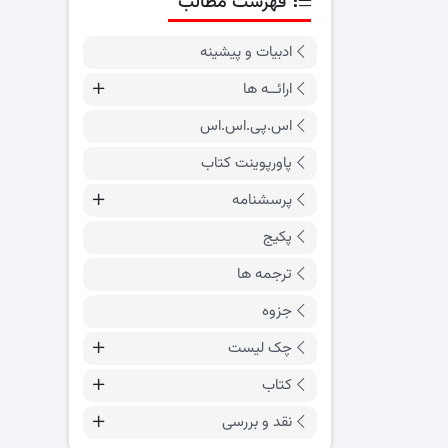
فهرست مطالب
ادبیات و پیشینه
ارائــه ها
اس.پی.اس.اس
پاورپوینت کتاب
پرسشنامه
پکیج
ترجمه ها
جزوه
چک لیست
کتاب
نقد و بررسی