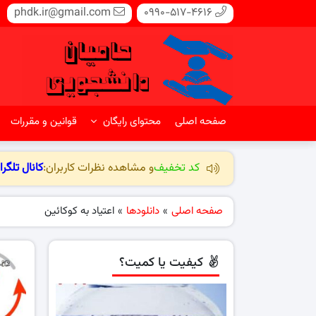
phdk.ir@gmail.com
0990-517-4616
صفحه اصلی
محتوای رایگان
قوانین و مقررات
کد تخفیف
و مشاهده نظرات کاربران:
کانال تلگرا
صفحه اصلی
»
دانلودها
»
اعتیاد به کوکائین
کیفیت یا کمیت؟