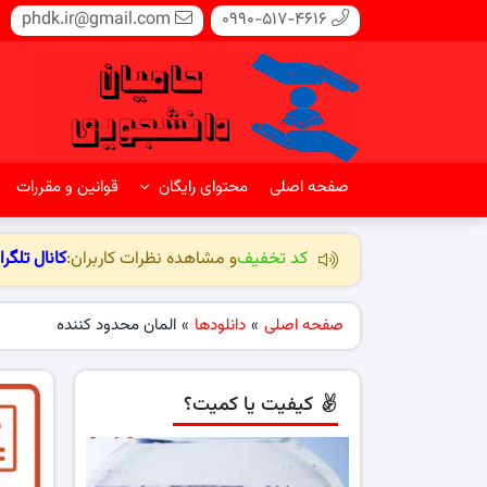
phdk.ir@gmail.com
0990-517-4616
صفحه اصلی
محتوای رایگان
قوانین و مقررات
کد تخفیف
و مشاهده نظرات کاربران:
کانال تلگرا
صفحه اصلی
»
دانلودها
»
المان محدود کننده
کیفیت یا کمیت؟