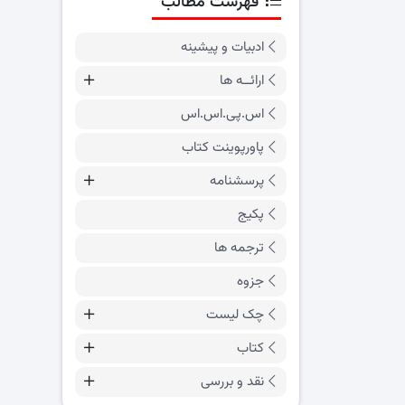
فهرست مطالب
ادبیات و پیشینه
ارائــه ها
اس.پی.اس.اس
پاورپوینت کتاب
پرسشنامه
پکیج
ترجمه ها
جزوه
چک لیست
کتاب
نقد و بررسی