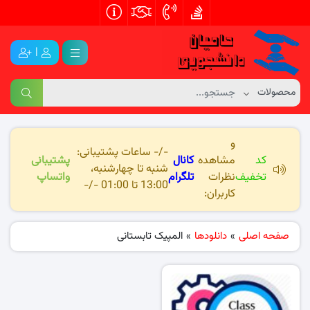
|
و
-/- ساعات پشتیبانی:
کد
مشاهده
کانال
پشتیبانی
شنبه تا چهارشنبه،
تخفیف
نظرات
تلگرام
واتساپ
13:00 تا 01:00 -/-
کاربران:
صفحه اصلی
»
دانلودها
»
المپیک تابستانی