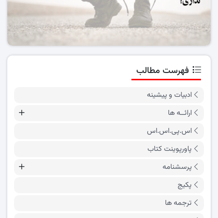
فهرست مطالب
ادبیات و پیشینه
ارائــه ها
اس.پی.اس.اس
پاورپوینت کتاب
پرسشنامه
پکیج
ترجمه ها