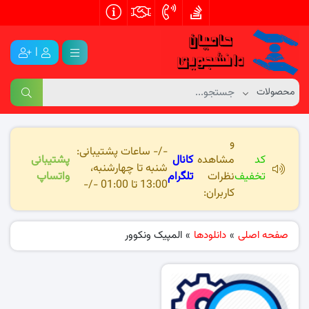
|
و
-/- ساعات پشتیبانی:
کد
مشاهده
کانال
پشتیبانی
شنبه تا چهارشنبه،
تخفیف
نظرات
تلگرام
واتساپ
13:00 تا 01:00 -/-
کاربران:
صفحه اصلی
»
دانلودها
»
المپیک ونکوور