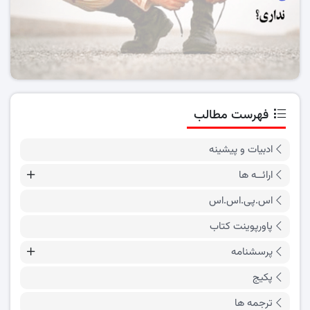
فهرست مطالب
ادبیات و پیشینه
ارائــه ها
اس.پی.اس.اس
پاورپوینت کتاب
پرسشنامه
پکیج
ترجمه ها