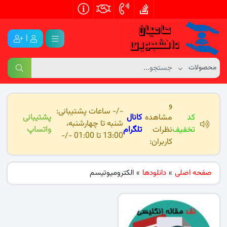
|
و
-/- ساعات پشتیبانی:
کد
مشاهده
کانال
پشتیبانی
شنبه تا چهارشنبه،
تخفیف
نظرات
تلگرام
واتساپ
13:00 تا 01:00 -/-
کاربران:
صفحه اصلی
»
دانلودها
»
الکترومیوتیسم