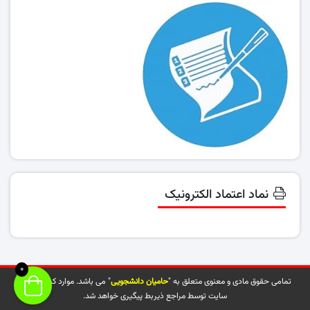
نماد اعتماد الکترونیک
0
تمامی حقوق مادی و معنوی متعلق به "
حامیان دانشجویی
" می باشد. موارد کپی شده از
سایت توسط مراجع ذیربط پیگیری خواهد شد.