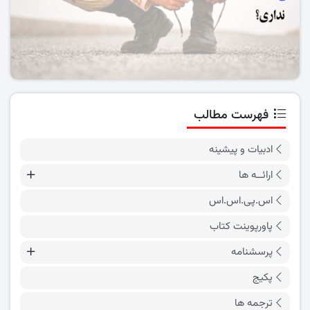
فهرست مطالب
ادبیات و پیشینه
ارائــه ها
اس.پی.اس.اس
پاورپوینت کتاب
پرسشنامه
پکیج
ترجمه ها