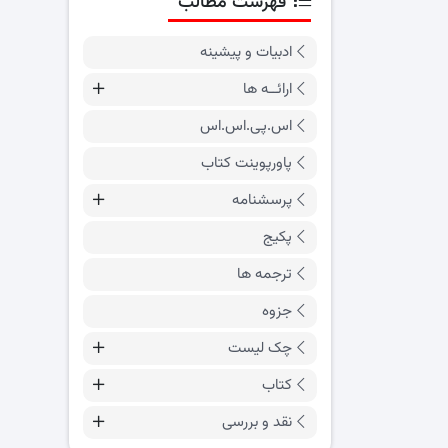
فهرست مطالب
ادبیات و پیشینه
ارائــه ها
اس.پی.اس.اس
پاورپوینت کتاب
پرسشنامه
پکیج
ترجمه ها
جزوه
چک لیست
کتاب
نقد و بررسی