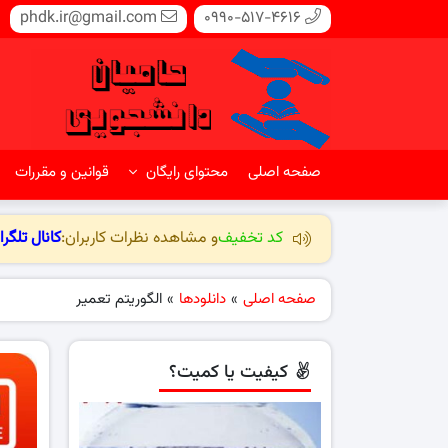
phdk.ir@gmail.com
0990-517-4616
صفحه اصلی
محتوای رایگان
قوانین و مقررات
کد تخفیف
و مشاهده نظرات کاربران:
کانال تلگرا
صفحه اصلی
»
دانلودها
»
الگوریتم تعمیر
کیفیت یا کمیت؟