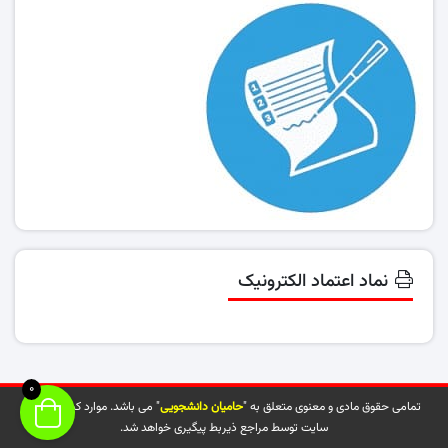
نماد اعتماد الکترونیک
0
تمامی حقوق مادی و معنوی متعلق به "
حامیان دانشجویی
" می باشد. موارد کپی شده از
سایت توسط مراجع ذیربط پیگیری خواهد شد.