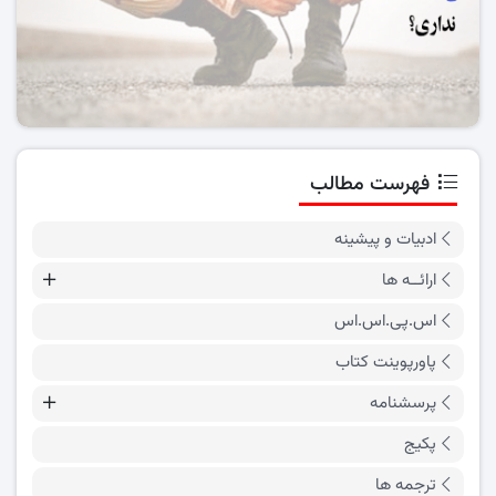
فهرست مطالب
ادبیات و پیشینه
ارائــه ها
اس.پی.اس.اس
پاورپوینت کتاب
پرسشنامه
پکیج
ترجمه ها