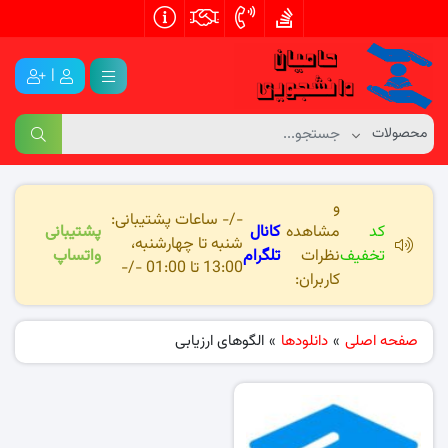
|
و
-/- ساعات پشتیبانی:
کد
مشاهده
کانال
پشتیبانی
شنبه تا چهارشنبه،
تخفیف
نظرات
تلگرام
واتساپ
13:00 تا 01:00 -/-
کاربران:
صفحه اصلی
»
دانلودها
»
الگوهای ارزیابی