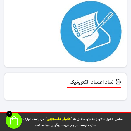
نماد اعتماد الکترونیک
0
تمامی حقوق مادی و معنوی متعلق به "
حامیان دانشجویی
" می باشد. موارد کپی شده از
سایت توسط مراجع ذیربط پیگیری خواهد شد.