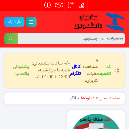
|
و
-/- ساعات پشتیبانی:
کد
مشاهده
کانال
پشتیبانی
شنبه تا چهارشنبه،
تخفیف
نظرات
تلگرام
واتساپ
13:00 تا 01:00 -/-
کاربران:
صفحه اصلی
»
دانلودها
»
الگو