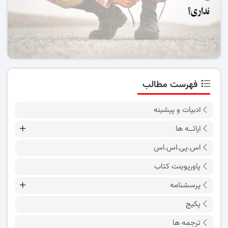
فهرست مطالب
ادبیات و پیشینه
ارائــه ها
اس.پی.اس.اس
پاورپوینت کتاب
پرسشنامه
پکیج
ترجمه ها