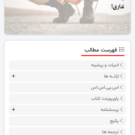
فهرست مطالب
ادبیات و پیشینه
ارائــه ها
اس.پی.اس.اس
پاورپوینت کتاب
پرسشنامه
پکیج
ترجمه ها