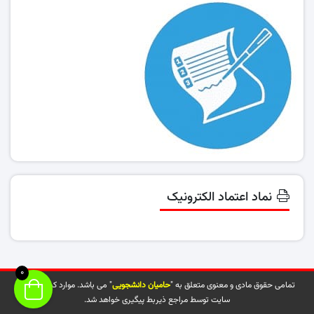
نماد اعتماد الکترونیک
0
تمامی حقوق مادی و معنوی متعلق به "
حامیان دانشجویی
" می باشد. موارد کپی شده از
سایت توسط مراجع ذیربط پیگیری خواهد شد.