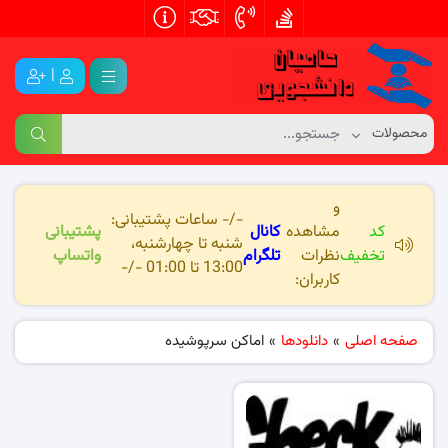
|
و
-/- ساعات پشتیبانی:
کد
مشاهده
کانال
پشتیبانی
شنبه تا چهارشنبه،
تخفیف
نظرات
تلگرام
واتساپ
13:00 تا 01:00 -/-
کاربران:
صفحه اصلی
»
دانلودها
»
اماکن سرپوشیده