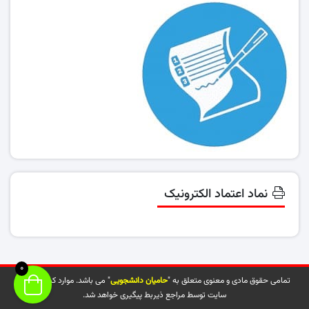
نماد اعتماد الکترونیک
0
تمامی حقوق مادی و معنوی متعلق به "
حامیان دانشجویی
" می باشد. موارد کپی شده از
سایت توسط مراجع ذیربط پیگیری خواهد شد.