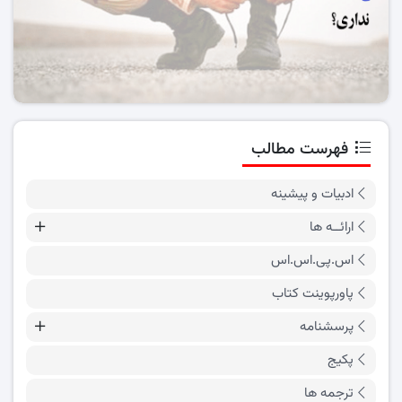
فهرست مطالب
ادبیات و پیشینه
ارائــه ها
اس.پی.اس.اس
پاورپوینت کتاب
پرسشنامه
پکیج
ترجمه ها